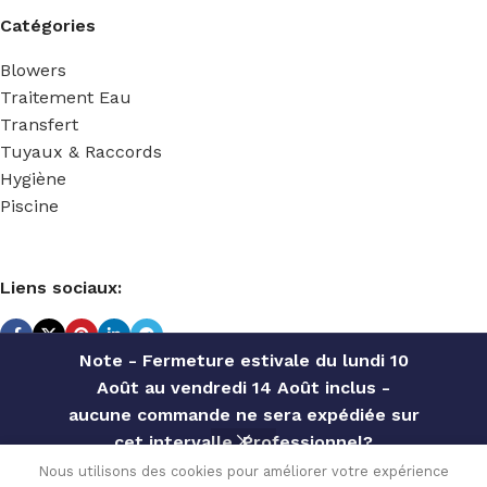
Catégories
Blowers
Traitement Eau
Transfert
Tuyaux & Raccords
Hygiène
Piscine
Liens sociaux:
Note - Fermeture estivale du lundi 10
Août au vendredi 14 Août inclus -
TECHNIDOSE
2022 Réalisé par
ACS INFORMATIQUE
.
aucune commande ne sera expédiée sur
cet intervalle. Professionnel?
KIT
Contactez notre service commercial
ADAPTATION
Nous utilisons des cookies pour améliorer votre expérience