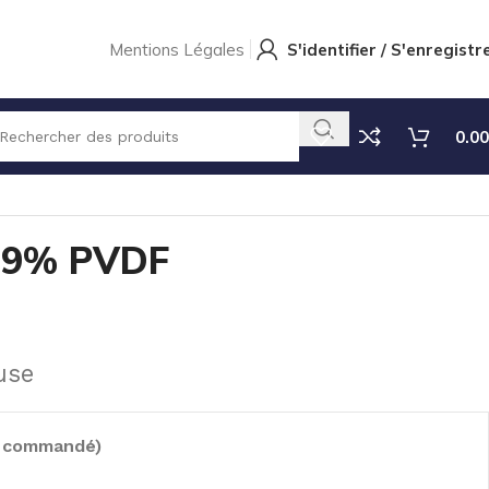
Mentions Légales
S'identifier / S'enregistr
0.00
0.9% PVDF
0.9% PVDF
use
e commandé)