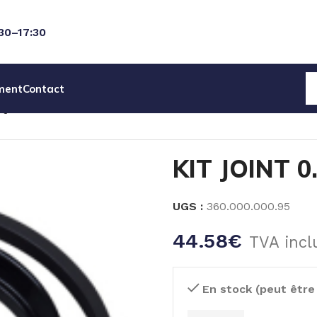
:30–17:30
ment
Contact
IQUES
PIECES DETACHEES POMPES MIXRITE
KIT JOINT 
KIT JOINT 
UGS :
360.000.000.95
44.58
€
TVA incl
En stock (peut êtr