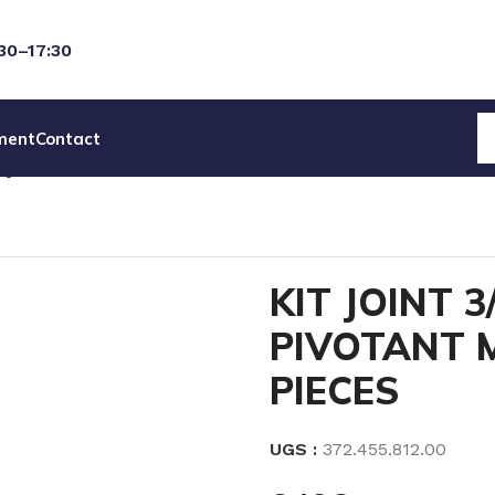
:30–17:30
ment
Contact
IQUES
PIECES DETACHEES POMPES MIXRITE
KIT JOINT 
KIT JOINT 
PIVOTANT M
PIECES
UGS :
372.455.812.00