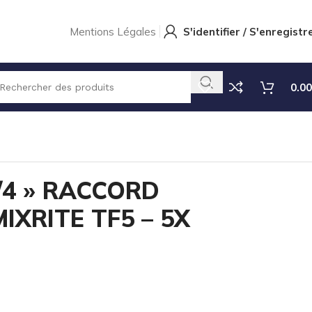
Mentions Légales
S'identifier / S'enregistr
0.00
3/4 » RACCORD PIVOTANT MIXRITE TF5 – 5X PIECES
3/4 » RACCORD
IXRITE TF5 – 5X