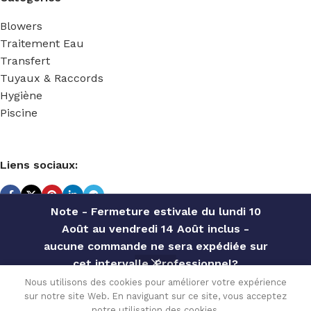
Blowers
Traitement Eau
Transfert
Tuyaux & Raccords
Hygiène
Piscine
Liens sociaux:
Note - Fermeture estivale du lundi 10
Août au vendredi 14 Août inclus -
TECHNIDOSE
2022 Réalisé par
ACS INFORMATIQUE
.
aucune commande ne sera expédiée sur
cet intervalle. Professionnel?
Contactez notre service commercial
Nous utilisons des cookies pour améliorer votre expérience
KIT
759.60
€
sur notre site Web. En naviguant sur ce site, vous acceptez
pour des offres personnalisées, des
Disponible
MANCHON
0
sur
notre utilisation des cookies.
TVA