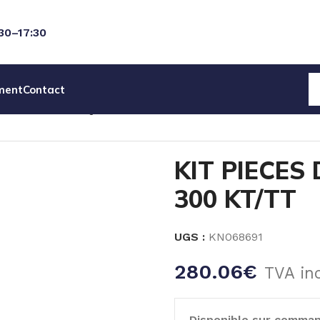
:30–17:30
ment
Contact
ECTROMAGNETIQUE
ACCESSOIRES & PIECES DETACHEES
KIT PIECES
300 KT/TT
UGS :
KN068691
280.06
€
TVA in
Disponible sur comma