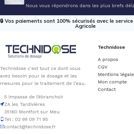
Nous vous répondrons dans les plus brefs déla
🔒 Vos paiements sont 100% sécurisés avec le servic
Agricole
Technidose
A propos
CGV
Technidose c'est tout ce dont vous
Mentions légal
avez besoin pour le dosage et les
Mon compte
mesures pour le traitement de l'eau.
Contact
5 impasse de l’ébranchoir
ZA les Tardivières
35160 Montfort sur Meu
Tel : 02 99 09 71 95
contact@technidose.fr