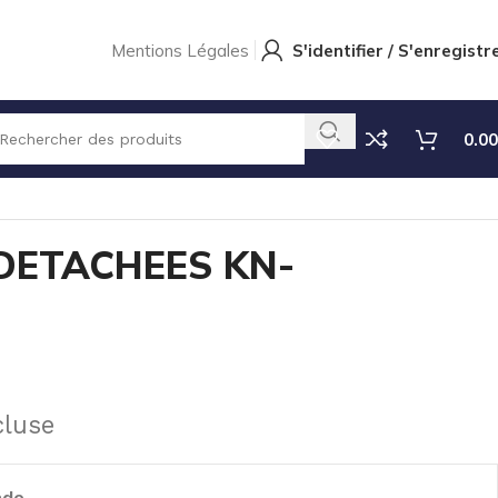
Mentions Légales
S'identifier / S'enregistr
0.00
KIT PIECES DETACHEES KN-300 KT/TT
 DETACHEES KN-
cluse
nde