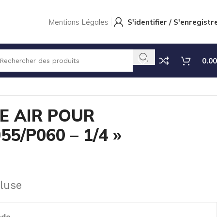
Mentions Légales
S'identifier / S'enregistr
0.00
HOENIX P055/P060 – 1/4 »
E AIR POUR
5/P060 – 1/4 »
luse
nde