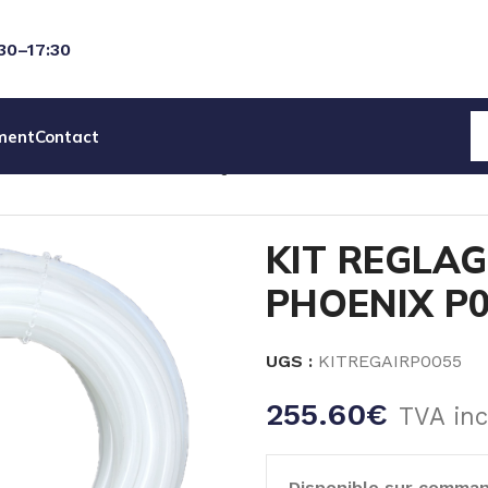
:30–17:30
ment
Contact
OIRES POMPES PNEUMATIQUES
KIT REGLAGE AIR POUR P
KIT REGLAG
PHOENIX P05
UGS :
KITREGAIRP0055
255.60
€
TVA inc
Disponible sur comma