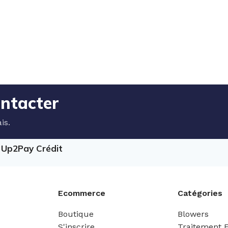
ontacter
is.
e Up2Pay Crédit
Ecommerce
Catégories
Boutique
Blowers
S'inscrire
Traitement 