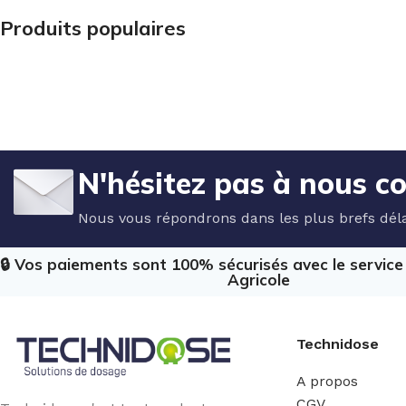
Produits populaires
N'hésitez pas à nous c
Nous vous répondrons dans les plus brefs déla
🔒 Vos paiements sont 100% sécurisés avec le servic
Agricole
Technidose
A propos
CGV