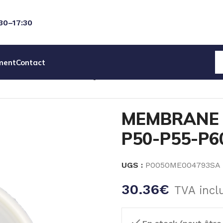
:30–17:30
ment
Contact
DET POMPES PNEUMATIQUE
MEMBRANE SANTOPRENE P5
MEMBRANE
P50-P55-P6
UGS :
P0050ME004793SA
30.36
€
TVA incl