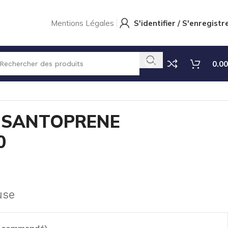
Mentions Légales
S'identifier / S'enregistr
0.00
0-P55-P60
 SANTOPRENE
0
use