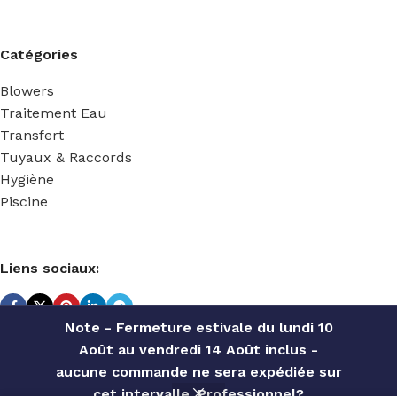
Catégories
Blowers
Traitement Eau
Transfert
Tuyaux & Raccords
Hygiène
Piscine
Liens sociaux:
Note - Fermeture estivale du lundi 10
Août au vendredi 14 Août inclus -
TECHNIDOSE
2022 Réalisé par
ACS INFORMATIQUE
.
aucune commande ne sera expédiée sur
cet intervalle. Professionnel?