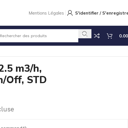
Mentions Légales
S'identifier / S'enregistr
0.00
 STD
 2.5 m3/h,
/Off, STD
cluse