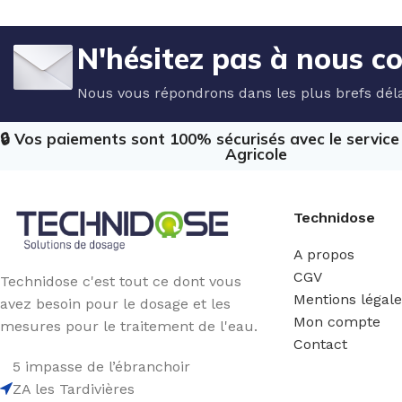
N'hésitez pas à nous c
Nous vous répondrons dans les plus brefs déla
🔒 Vos paiements sont 100% sécurisés avec le servic
Agricole
Technidose
A propos
CGV
Technidose c'est tout ce dont vous
Mentions légal
avez besoin pour le dosage et les
Mon compte
mesures pour le traitement de l'eau.
Contact
5 impasse de l’ébranchoir
ZA les Tardivières