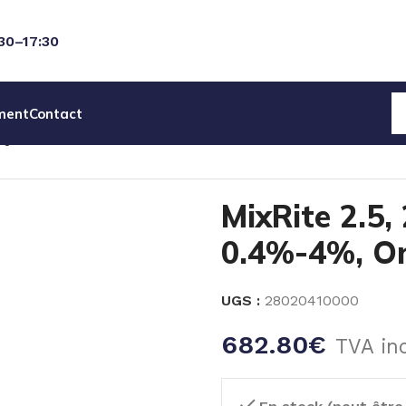
:30–17:30
ment
Contact
IQUES
MixRite 2.5
MixRite 2.5, 2.5 m3/h, 0.4%-4%, On/Off,
MixRite 2.5,
0.4%-4%, On
UGS :
28020410000
682.80
€
TVA in