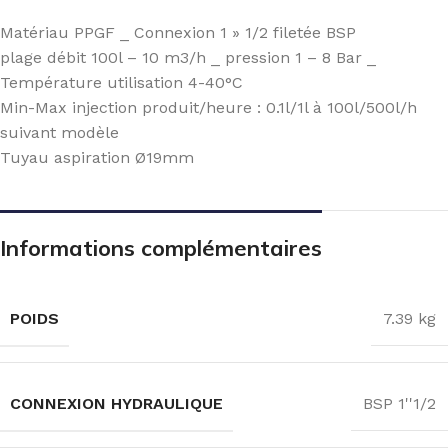
Matériau PPGF _ Connexion 1 » 1/2 filetée BSP
plage débit 100l – 10 m3/h _ pression 1 – 8 Bar _
Température utilisation 4-40°C
Min-Max injection produit/heure : 0.1l/1l à 100l/500l/h
suivant modèle
Tuyau aspiration Ø19mm
Informations complémentaires
POIDS
7.39 kg
CONNEXION HYDRAULIQUE
BSP 1''1/2