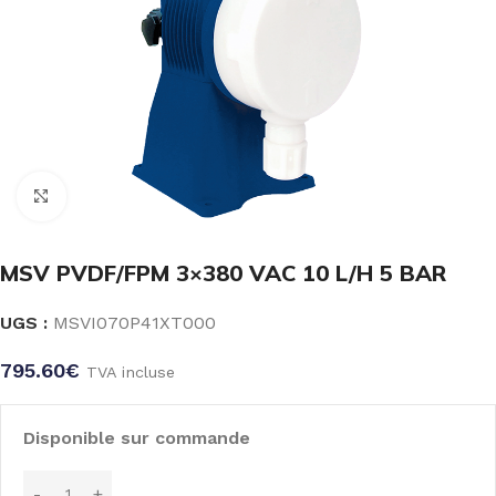
Click to enlarge
MSV PVDF/FPM 3×380 VAC 10 L/H 5 BAR
UGS :
MSVI070P41XT000
795.60
€
TVA incluse
Disponible sur commande