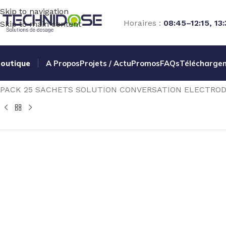
Skip to navigation
Horaires :
08:45–12:15, 13
Skip to main content
outique
A Propos
Projets / Actu
Promos
FAQs
Télécharge
Accueil
TRAITEMENT EAU
MESURE
ACCESSOIRES / PIE
PACK 25 SACHETS SOLUTION CONVERSATION ELECTROD