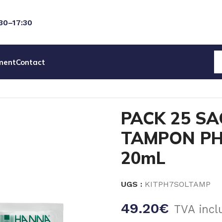
:30–17:30
ment
Contact
CES DETACHEES
SOLUTIONS TAMPON
PACK 25 SACHETS
PACK 25 S
TAMPON PH 
20mL
UGS :
KITPH7SOLTAMP
49.20
€
TVA incl