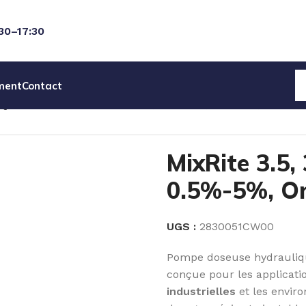
:30–17:30
ment
Contact
IQUES
MixRite 3.5
MixRite 3.5, 3.5 m3/h, 0.5%-5%, On/Of
MixRite 3.5,
0.5%-5%, O
UGS :
2830051CW00
Pompe doseuse hydrauliq
conçue pour les applicat
industrielles
et les enviro