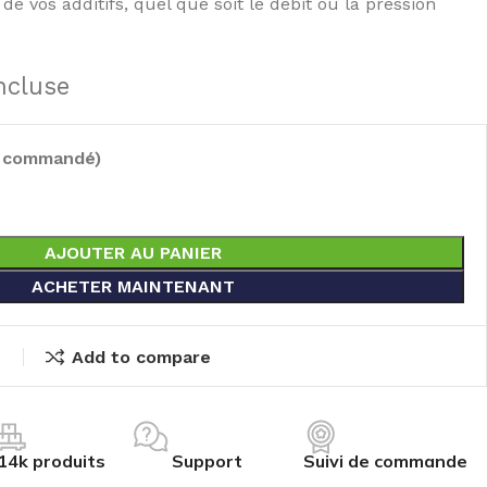
de vos additifs, quel que soit le débit ou la pression
ncluse
e commandé)
AJOUTER AU PANIER
ACHETER MAINTENANT
t
Add to compare
14k produits
Support
Suivi de commande