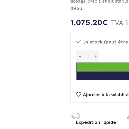
dosage précis et ajustable 
d’eau.
1,075.20
€
TVA i
En stock (peut êtr
Ajouter à la wishlis
Expédition rapide