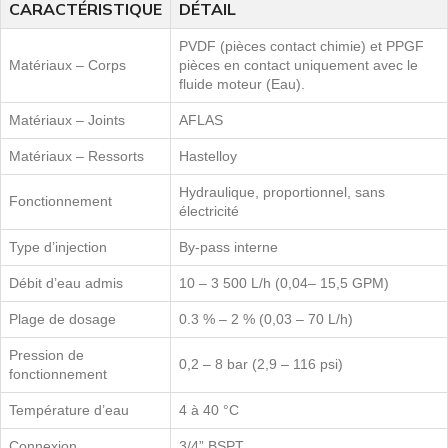
CARACTÉRISTIQUE
DÉTAIL
PVDF (pièces contact chimie) et PPGF
Matériaux – Corps
pièces en contact uniquement avec le
fluide moteur (Eau).
Matériaux – Joints
AFLAS
Matériaux – Ressorts
Hastelloy
Hydraulique, proportionnel, sans
Fonctionnement
électricité
Type d’injection
By-pass interne
Débit d’eau admis
10 – 3 500 L/h (0,04– 15,5 GPM)
Plage de dosage
0.3 % – 2 % (0,03 – 70 L/h)
Pression de
0,2 – 8 bar (2,9 – 116 psi)
fonctionnement
Température d’eau
4 à 40 °C
Connexion
3/4” BSPT