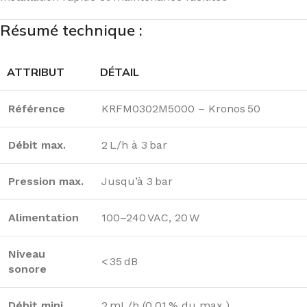
Résumé technique :
ATTRIBUT
DÉTAIL
Référence
KRFM0302M5000 – Kronos 50
Débit max.
2 L/h à 3 bar
Pression max.
Jusqu’à 3 bar
Alimentation
100–240 VAC, 20 W
Niveau
< 35 dB
sonore
Débit mini.
2 mL/h (0,01 % du max.)