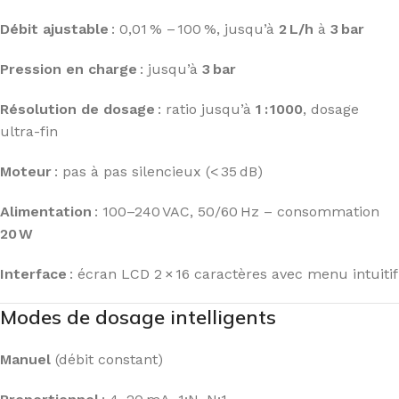
Débit ajustable
: 0,01 % – 100 %, jusqu’à
2 L/h
à
3 bar
Pression en charge
: jusqu’à
3 bar
Résolution de dosage
: ratio jusqu’à
1 : 1000
, dosage
ultra-fin
Moteur
: pas à pas silencieux (< 35 dB)
Alimentation
: 100–240 VAC, 50/60 Hz – consommation
20 W
Interface
: écran LCD 2 × 16 caractères avec menu intuitif
Modes de dosage intelligents
Manuel
(débit constant)