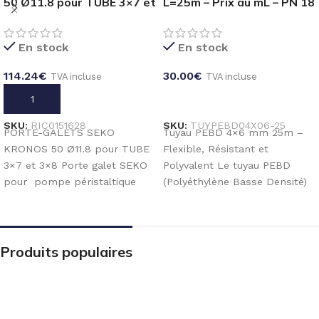
50 Ø11.8 pour TUBE 3×7 et
L=25m – Prix au mL – PN 18
3×8
BAR
En stock
En stock
114.24
€
30.00
€
TVA incluse
TVA incluse
AJOUTER AU PANIER
CHOIX DES OPTIONS
SKU:
RIC0151628
SKU:
TUYPEBD04X06-25
PORTE-GALETS SEKO
Tuyau PEBD 4×6 mm 25m –
KRONOS 50 Ø11.8 pour TUBE
Flexible, Résistant et
3×7 et 3×8 Porte galet SEKO
Polyvalent Le tuyau PEBD
pour pompe péristaltique
(Polyéthylène Basse Densité)
SEKO modèle pas à
4×6 mm – rouleau
Produits populaires