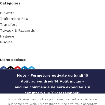
Catégories
Blowers
Traitement Eau
Transfert
Tuyaux & Raccords
Hygiène
Piscine
Liens sociaux:
Note - Fermeture estivale du lundi 10
Août au vendredi 14 Août inclus -
TECHNIDOSE
2022 Réalisé par
ACS INFORMATIQUE
.
aucune commande ne sera expédiée sur
cet intervalle. Professionnel?
POMPE
Contactez notre service commercial
Nous utilisons des cookies pour améliorer votre expérience
PISCINE SEKO
189.72
€
sur notre site Web. En naviguant sur ce site, vous acceptez
pour des offres personnalisées, des
En stock