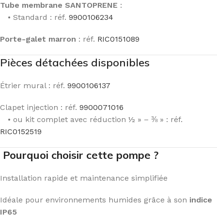
Tube membrane SANTOPRENE
:
• Standard : réf.
9900106234
Porte-galet marron
: réf.
RIC0151089
Pièces détachées disponibles
Étrier mural : réf.
9900106137
Clapet injection : réf.
9900071016
• ou kit complet avec réduction ½ » – ⅜ » : réf.
RIC0152519
Pourquoi choisir cette pompe ?
Installation rapide et maintenance simplifiée
Idéale pour environnements humides grâce à son
indice
IP65