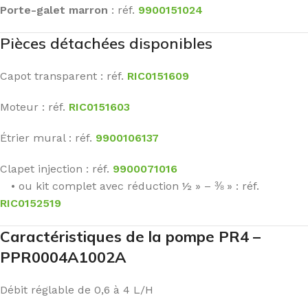
Porte-galet marron
: réf.
9900151024
Pièces détachées disponibles
Capot transparent : réf.
RIC0151609
Moteur : réf.
RIC0151603
Étrier mural : réf.
9900106137
Clapet injection : réf.
9900071016
• ou kit complet avec réduction ½ » – ⅜ » : réf.
RIC0152519
Caractéristiques de la pompe PR4 –
PPR0004A1002A
Débit réglable de 0,6 à 4 L/H