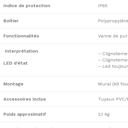
Indice de protection
IP65
Boîtier
Polypropylène
Fonctionnalités
Vanne de pur
Interprétation
– Clignoteme
– Clignotemen
LED d’état
– Led toujour
Montage
Mural (kit fou
Accessoires inclus
Tuyaux PVC/PE
Poids approximatif
2,1 kg