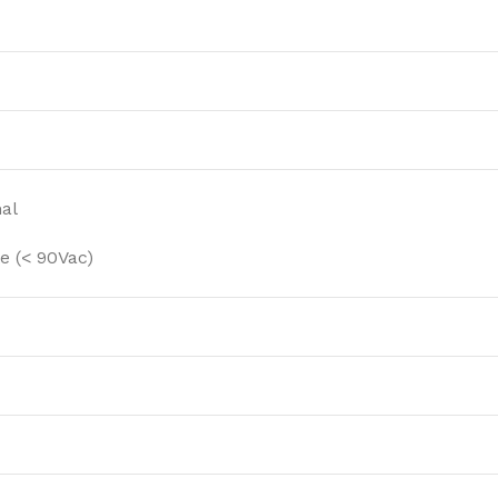
al
e (< 90Vac)