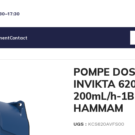
:30–17:30
ment
Contact
SEUSE SEKO INVIKTA 620 SILENCIEUSE 200mL/h-1B P
POMPE DOS
INVIKTA 62
200mL/h-1B
HAMMAM
UGS :
KCS620AVFS00