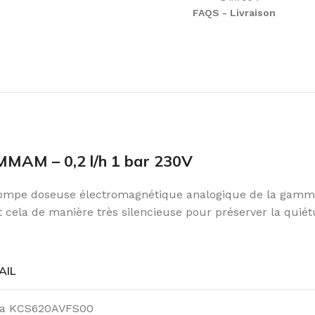
FAQS - Livraison
MAM – 0,2 l/h 1 bar 230V
e pompe doseuse électromagnétique analogique de la gam
ela de manière très silencieuse pour préserver la quiétu
AIL
kta KCS620AVFS00