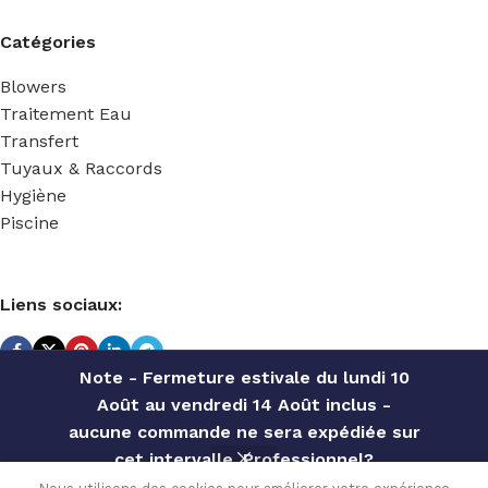
Catégories
Blowers
Traitement Eau
Transfert
Tuyaux & Raccords
Hygiène
Piscine
Liens sociaux:
Note - Fermeture estivale du lundi 10
Août au vendredi 14 Août inclus -
TECHNIDOSE
2022 Réalisé par
ACS INFORMATIQUE
.
aucune commande ne sera expédiée sur
cet intervalle. Professionnel?
POMPE
Contactez notre service commercial