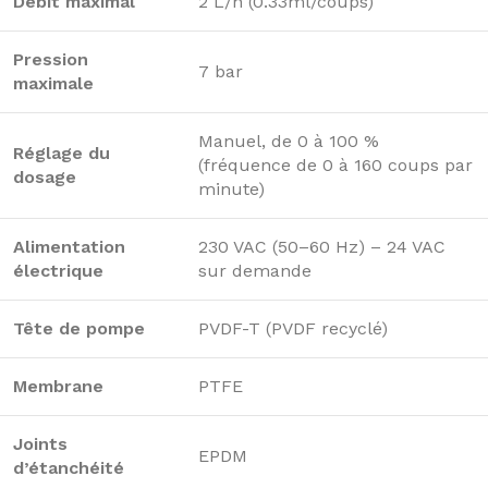
Débit maximal
2 L/h (0.33ml/coups)
Pression
7 bar
maximale
Manuel, de 0 à 100 %
Réglage du
(fréquence de 0 à 160 coups par
dosage
minute)
Alimentation
230 VAC (50–60 Hz) – 24 VAC
électrique
sur demande
Tête de pompe
PVDF-T (PVDF recyclé)
Membrane
PTFE
Joints
EPDM
d’étanchéité