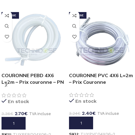
REMISE
REMISE
COURONNE PEBD 4X6
COURONNE PVC 4X6 L=2m
L=2m – Prix couronne – PN
– Prix Couronne
18 BAR
En stock
En stock
2.40
€
2.70
€
3.24
€
3.36
€
TVA incluse
TVA incluse
AJOUTER AU PANIER
AJOUTER AU PANIER
SKU:
TUYPVC04X06-2
SKU:
TUYPEBD04X06-2