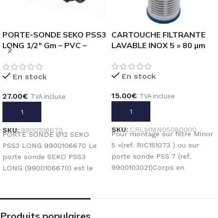
PORTE-SONDE SEKO PSS3
CARTOUCHE FILTRANTE
LONG 1/2″ Gm – PVC –
LAVABLE INOX 5 » 80 µm
60°C – 12 Bar
En stock
En stock
15.00
€
27.00
€
TVA incluse
TVA incluse
AJOUTER AU PANIER
AJOUTER AU PANIER
SKU:
CRLMMN05080000
SKU:
9900106670
Pour montage sur filtre Minor
PORTE SONDE Ø12 SEKO
5 »(ref. RIC151073 ) ou sur
PSS3 LONG 9900106670 Le
porte sonde PSS 7 (ref.
porte sonde SEKO PSS3
9900103021)Corps en
LONG (9900106670) est le
plastique avec filet
porte sonde le plus
Produits populaires