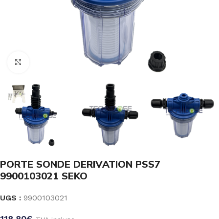
Click to enlarge
PORTE SONDE DERIVATION PSS7
9900103021 SEKO
UGS :
9900103021
118.80
€