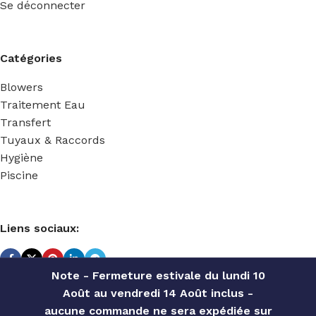
Se déconnecter
Catégories
Blowers
Traitement Eau
Transfert
Tuyaux & Raccords
Hygiène
Piscine
Liens sociaux:
Note - Fermeture estivale du lundi 10
Août au vendredi 14 Août inclus -
TECHNIDOSE
2022 Réalisé par
ACS INFORMATIQUE
.
aucune commande ne sera expédiée sur