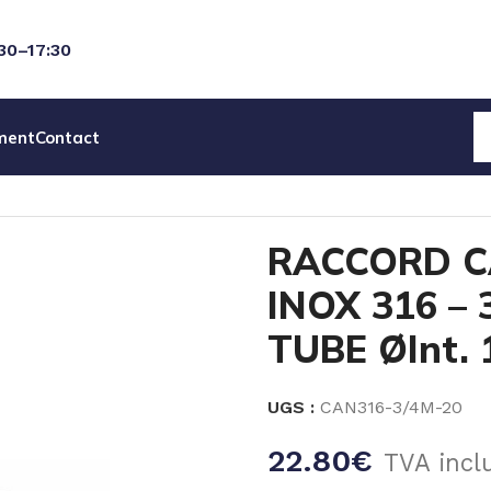
:30–17:30
ment
Contact
D CANNELÉ MOULÉ INOX 316 – 3/4 »Gm 20.5mm TUBE Ø
RACCORD C
INOX 316 –
TUBE ØInt.
UGS :
CAN316-3/4M-20
22.80
€
TVA incl