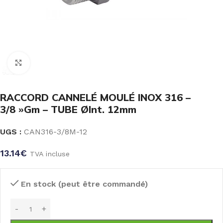
Click to enlarge
RACCORD CANNELÉ MOULÉ INOX 316 –
3/8 »Gm – TUBE ØInt. 12mm
UGS :
CAN316-3/8M-12
13.14
€
TVA incluse
En stock (peut être commandé)