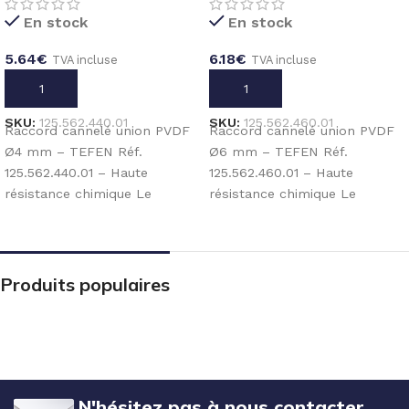
En stock
En stock
5.64
€
6.18
€
TVA incluse
TVA incluse
AJOUTER AU PANIER
AJOUTER AU PANIER
SKU:
125.562.440.01
SKU:
125.562.460.01
Raccord cannelé union PVDF
Raccord cannelé union PVDF
Ø4 mm – TEFEN Réf.
Ø6 mm – TEFEN Réf.
125.562.440.01 – Haute
125.562.460.01 – Haute
résistance chimique Le
résistance chimique Le
raccord douille cannelé union
raccord douille cannelé union
PVDF Ø4
PVDF
Produits populaires
N'hésitez pas à nous contacter