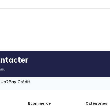
ontacter
is.
e Up2Pay Crédit
Ecommerce
Catégories