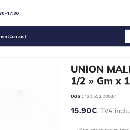
:30–17:30
ment
Contact
MALE PVDF FILETE 1/2 » Gm x 1/2 » Gm
UNION MALE
1/2 » Gm x 
UGS :
120.522.080.81
15.90
€
TVA incl