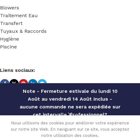
Blowers
Traitement Eau
Transfert
Tuyaux & Raccords
Hygiène
Piscine
Liens sociaux:
Note - Fermeture estivale du lundi 10
Août au vendredi 14 Août inclus -
TECHNIDOSE
2022 Réalisé par
ACS INFORMATIQUE
.
aucune commande ne sera expédiée sur
cet intervalle. Professionnel?
Contactez notre service commercial
Nous utilisons des cookies pour améliorer votre expérience
REDUCTION
15.54
€
sur notre site Web. En naviguant sur ce site, vous acceptez
pour des offres personnalisées, des
Disponible
MALE PVDF
0
sur
notre utilisation des cookies.
TVA
3/8 »Gm x
remises par quantité, etc