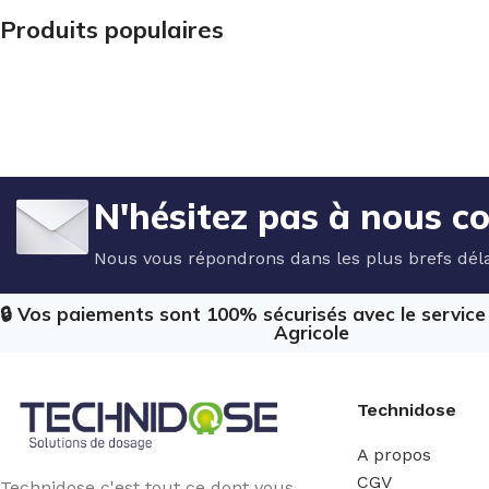
Produits populaires
N'hésitez pas à nous c
Nous vous répondrons dans les plus brefs déla
🔒 Vos paiements sont 100% sécurisés avec le servic
Agricole
Technidose
A propos
CGV
Technidose c'est tout ce dont vous