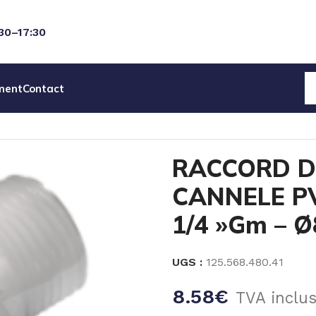
:30–17:30
ment
Contact
RD DROIT MALE CANNELE PVDF- FILETE 1/4 »Gm – Ø8m
RACCORD D
CANNELE PV
1/4 »Gm – 
UGS :
125.568.480.41
8.58
€
TVA inclu