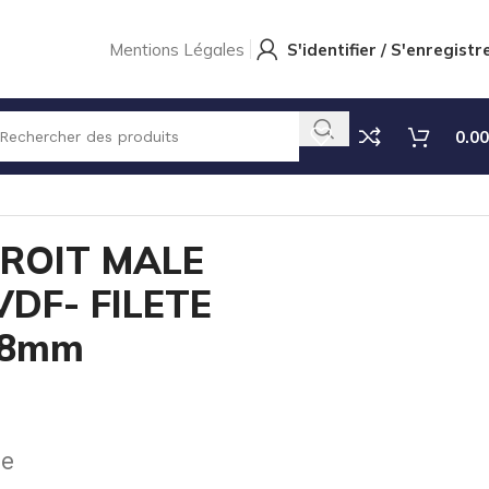
Mentions Légales
S'identifier / S'enregistr
0.00
m
ROIT MALE
DF- FILETE
Ø8mm
se