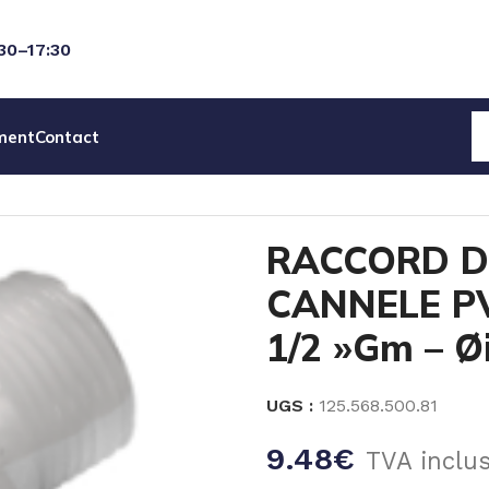
:30–17:30
ment
Contact
D DROIT MALE CANNELE PVDF- FILETE 1/2 »Gm – Øint
RACCORD D
CANNELE PV
1/2 »Gm – 
UGS :
125.568.500.81
9.48
€
TVA inclu