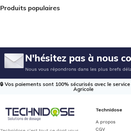
Produits populaires
N'hésitez pas à nous c
Nous vous répondrons dans les plus brefs déla
🔒 Vos paiements sont 100% sécurisés avec le servic
Agricole
Technidose
A propos
CGV
Technidose c'est tout ce dont vous