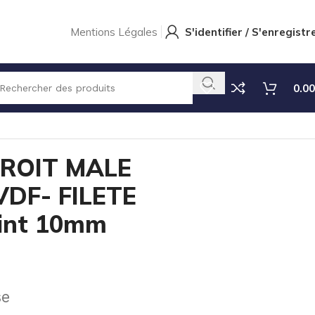
Mentions Légales
S'identifier / S'enregistr
0.00
 10mm
ROIT MALE
DF- FILETE
Øint 10mm
se