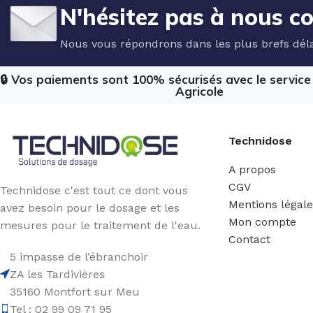
N'hésitez pas à nous c
Nous vous répondrons dans les plus brefs déla
🔒 Vos paiements sont 100% sécurisés avec le servic
Agricole
Technidose
A propos
CGV
Technidose c'est tout ce dont vous
Mentions légal
avez besoin pour le dosage et les
Mon compte
mesures pour le traitement de l'eau.
Contact
5 impasse de l’ébranchoir
ZA les Tardivières
35160 Montfort sur Meu
Tel : 02 99 09 71 95