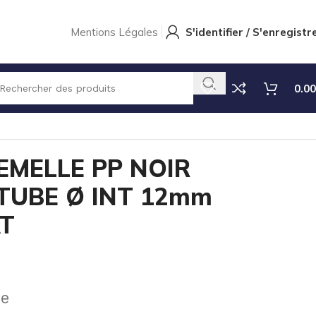
Mentions Légales
S'identifier / S'enregistr
0.00
T PLAT
EMELLE PP NOIR
 TUBE Ø INT 12mm
AT
se