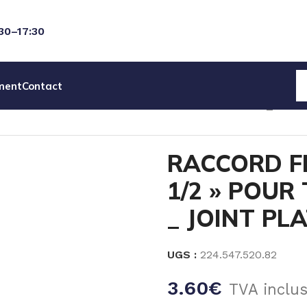
:30–17:30
ment
Contact
FEMELLE PP NOIR 1/2 » POUR TUBE Ø INT 12mm _ JOIN
RACCORD F
1/2 » POUR
_ JOINT PL
UGS :
224.547.520.82
3.60
€
TVA inclu