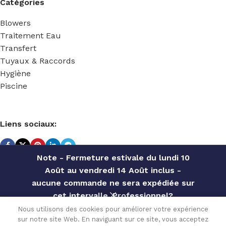
Catégories
Blowers
Traitement Eau
Transfert
Tuyaux & Raccords
Hygiène
Piscine
Liens sociaux:
Note - Fermeture estivale du lundi 10
Août au vendredi 14 Août inclus -
TECHNIDOSE
2022 Réalisé par
ACS INFORMATIQUE
.
aucune commande ne sera expédiée sur
RACCORD
MALE
cet intervalle. Professionnel?
PVDF A
Contactez notre service commercial
Nous utilisons des cookies pour améliorer votre expérience
COIFFE
18.72
€
sur notre site Web. En naviguant sur ce site, vous acceptez
pour des offres personnalisées, des
En stock
1/4 »Gm
0