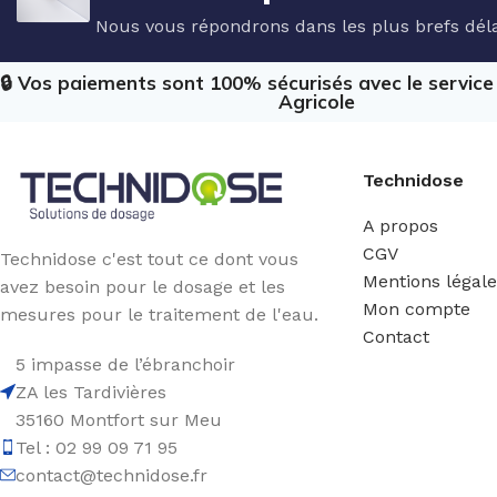
Nous vous répondrons dans les plus brefs déla
🔒 Vos paiements sont 100% sécurisés avec le servic
Agricole
Technidose
A propos
CGV
Technidose c'est tout ce dont vous
Mentions légal
avez besoin pour le dosage et les
Mon compte
mesures pour le traitement de l'eau.
Contact
5 impasse de l’ébranchoir
ZA les Tardivières
35160 Montfort sur Meu
Tel : 02 99 09 71 95
contact@technidose.fr