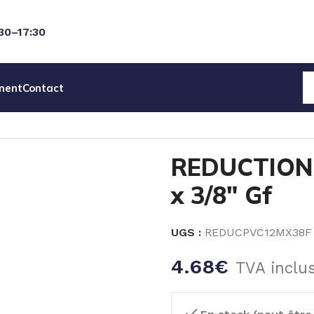
:30–17:30
ment
Contact
ON PVC M/F 1/2″ Gm x 3/8″ Gf
REDUCTION 
x 3/8″ Gf
UGS :
REDUCPVC12MX38F
4.68
€
TVA inclu