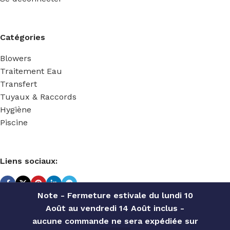
Catégories
Blowers
Traitement Eau
Transfert
Tuyaux & Raccords
Hygiène
Piscine
Liens sociaux:
Note - Fermeture estivale du lundi 10
Août au vendredi 14 Août inclus -
TECHNIDOSE
2022 Réalisé par
ACS INFORMATIQUE
.
aucune commande ne sera expédiée sur