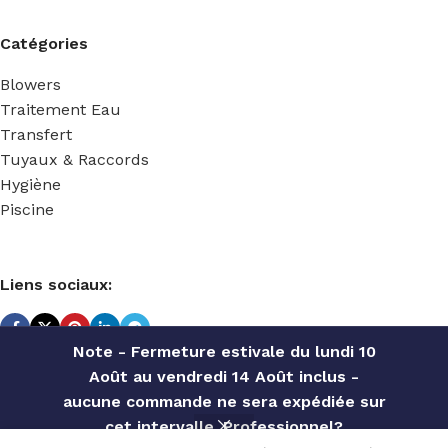
Catégories
Blowers
Traitement Eau
Transfert
Tuyaux & Raccords
Hygiène
Piscine
Liens sociaux:
Note - Fermeture estivale du lundi 10
Août au vendredi 14 Août inclus -
TECHNIDOSE
2022 Réalisé par
ACS INFORMATIQUE
.
aucune commande ne sera expédiée sur
cet intervalle. Professionnel?
RESSORT