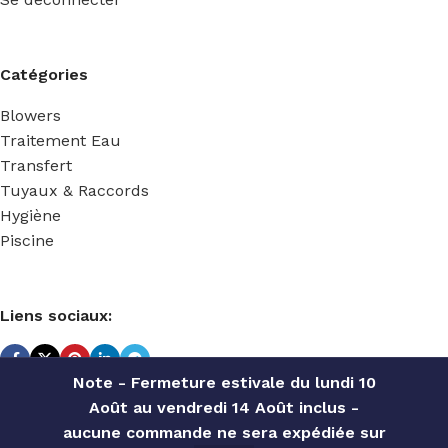
Catégories
Blowers
Traitement Eau
Transfert
Tuyaux & Raccords
Hygiène
Piscine
Liens sociaux:
Note - Fermeture estivale du lundi 10
Août au vendredi 14 Août inclus -
TECHNIDOSE
2022 Réalisé par
ACS INFORMATIQUE
.
aucune commande ne sera expédiée sur