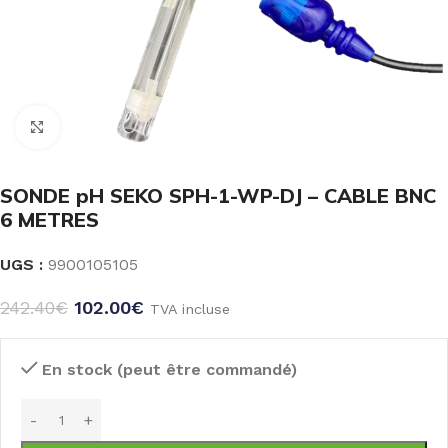
Click to enlarge
SONDE pH SEKO SPH-1-WP-DJ – CABLE BNC
6 METRES
UGS :
9900105105
242.40
€
102.00
€
TVA incluse
En stock (peut être commandé)