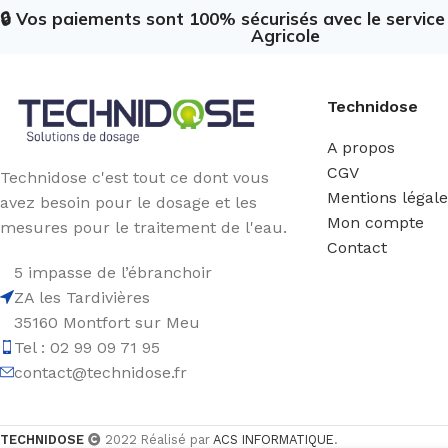
🔒 Vos paiements sont 100% sécurisés avec le servic
Agricole
Technidose
A propos
CGV
Technidose c'est tout ce dont vous
Mentions légal
avez besoin pour le dosage et les
Mon compte
mesures pour le traitement de l'eau.
Contact
5 impasse de l’ébranchoir
ZA les Tardivières
35160 Montfort sur Meu
Tel : 02 99 09 71 95
contact@technidose.fr
TECHNIDOSE
2022 Réalisé par
ACS INFORMATIQUE
.