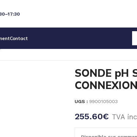
:30–17:30
ment
Contact
pH SPH-2-WP-SJ – CONNEXION S8
SONDE pH S
CONNEXION
UGS :
9900105003
255.60
€
TVA inc
Disponible sur comma