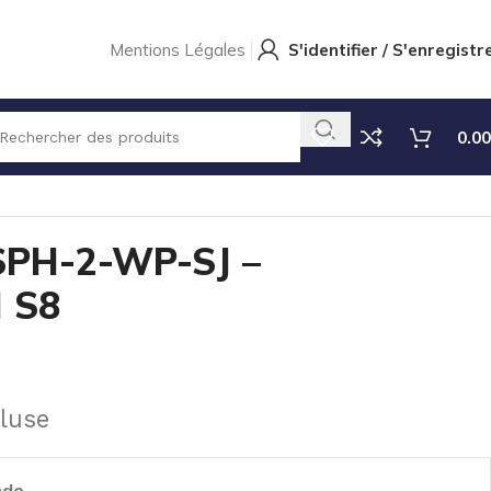
Mentions Légales
S'identifier / S'enregistr
0.00
PH-2-WP-SJ –
 S8
luse
nde