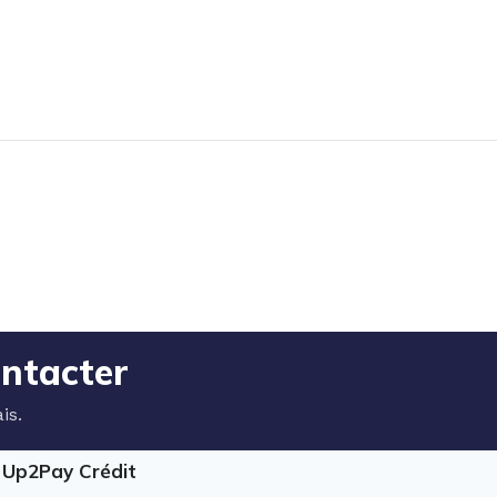
ontacter
is.
e Up2Pay Crédit