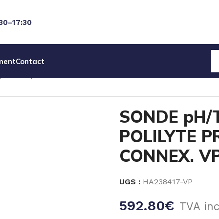
:30–17:30
ment
Contact
pH/Temp HAMILTON POLILYTE PRO VP 120 – CONNEX. VP
SONDE pH/
POLILYTE P
CONNEX. VP
UGS :
HA238417-VP
592.80
€
TVA inc