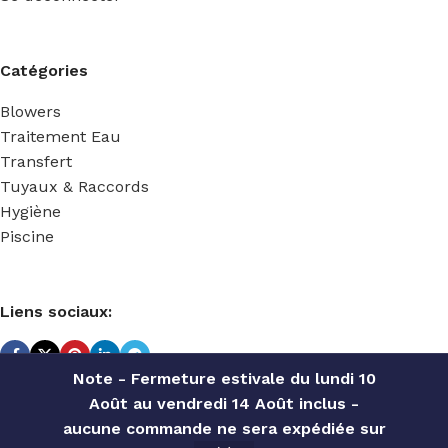
Catégories
Blowers
Traitement Eau
Transfert
Tuyaux & Raccords
Hygiène
Piscine
Liens sociaux:
Note - Fermeture estivale du lundi 10
Août au vendredi 14 Août inclus -
TECHNIDOSE
2022 Réalisé par
ACS INFORMATIQUE
.
aucune commande ne sera expédiée sur
SPRING