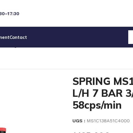
:30–17:30
ment
Contact
ECANIQUES
SPRING MEMBRANE SERIE MS1
SPRING MS1 P
SPRING MS1
L/H 7 BAR 3
58cps/min
UGS :
MS1C138A51C4000