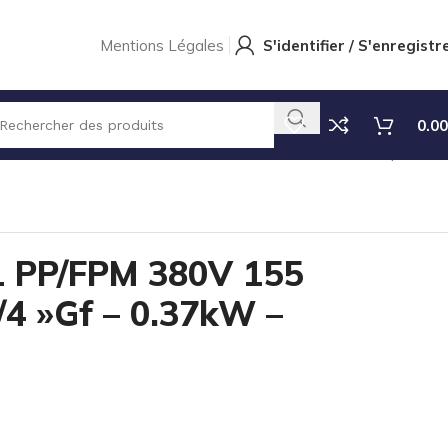
Mentions Légales
S'identifier / S'enregistr
0.00
P/FPM 380V 155 L/H 7 BAR 3/4 »Gf – 0.37kW – 58cps/min
 PP/FPM 380V 155
/4 »Gf – 0.37kW –