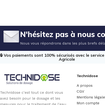
N'hésitez pas à nous c
Nous vous répondrons dans les plus brefs déla
🔒 Vos paiements sont 100% sécurisés avec le servic
Agricole
Technidose
A propos
CGV
Technidose c'est tout ce dont vous
Mentions légal
avez besoin pour le dosage et les
Mon compte
mesures pour le traitement de l'eau.