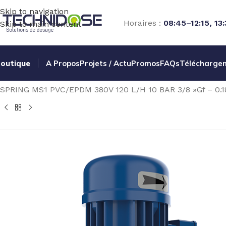
Skip to navigation
Horaires :
08:45–12:15, 13
Skip to main content
outique
A Propos
Projets / Actu
Promos
FAQs
Télécharge
Accueil
TRAITEMENT EAU
DOSAGE
POMPES ELECTROM
SPRING MS1 PVC/EPDM 380V 120 L/H 10 BAR 3/8 »Gf – 0.