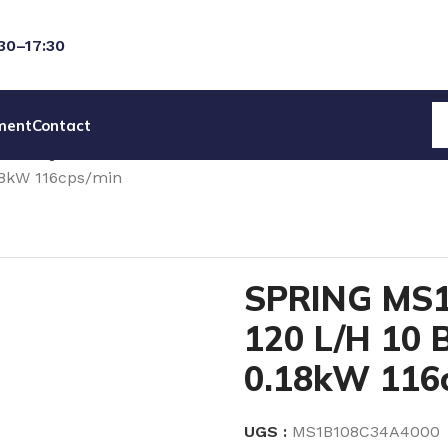
:30–17:30
ment
Contact
ECANIQUES
SPRING MEMBRANE SERIE MS1
18kW 116cps/min
SPRING MS
120 L/H 10 
0.18kW 116
UGS :
MS1B108C34A4000