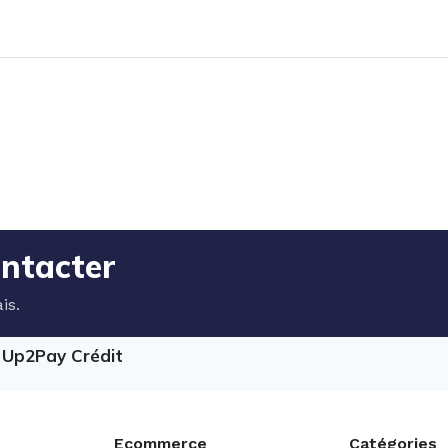
ontacter
is.
e Up2Pay Crédit
Ecommerce
Catégories