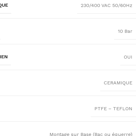
QUE
230/400 VAC 50/60Hz
10 Bar
IEN
OUI
CERAMIQUE
PTFE – TEFLON
Montage sur Base (Bac ou équerre)