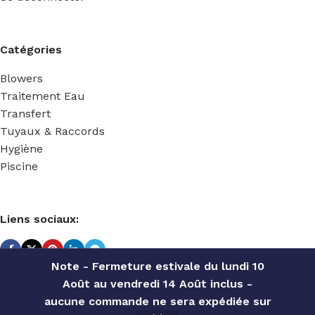
Catégories
Blowers
Traitement Eau
Transfert
Tuyaux & Raccords
Hygiène
Piscine
Liens sociaux:
Note - Fermeture estivale du lundi 10
Août au vendredi 14 Août inclus -
TECHNIDOSE
2022 Réalisé par
ACS INFORMATIQUE
.
aucune commande ne sera expédiée sur