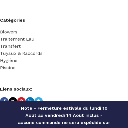
Catégories
Blowers
Traitement Eau
Transfert
Tuyaux & Raccords
Hygiène
Piscine
Liens sociaux:
Note - Fermeture estivale du lundi 10
Août au vendredi 14 Août inclus -
TECHNIDOSE
2022 Réalisé par
ACS INFORMATIQUE
.
aucune commande ne sera expédiée sur
SPRING