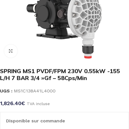
Click to enlarge
SPRING MS1 PVDF/FPM 230V 0.55kW -155
L/H 7 BAR 3/4 »Gf – 58Cps/Min
UGS :
MS1C138A41L4000
1,826.40
€
TVA incluse
Disponible sur commande