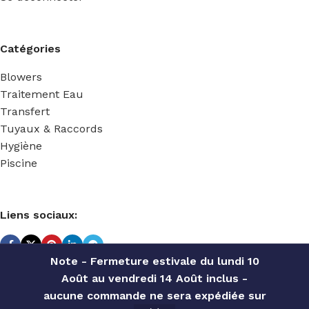
Catégories
Blowers
Traitement Eau
Transfert
Tuyaux & Raccords
Hygiène
Piscine
Liens sociaux:
Note - Fermeture estivale du lundi 10
Août au vendredi 14 Août inclus -
TECHNIDOSE
2022 Réalisé par
ACS INFORMATIQUE
.
aucune commande ne sera expédiée sur
SPRING