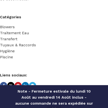
Catégories
Blowers
Traitement Eau
Transfert
Tuyaux & Raccords
Hygiène
Piscine
Liens sociaux:
Note - Fermeture estivale du lundi 10
Août au vendredi 14 Août inclus -
TECHNIDOSE
2022 Réalisé par
ACS INFORMATIQUE
.
aucune commande ne sera expédiée sur
SPRING