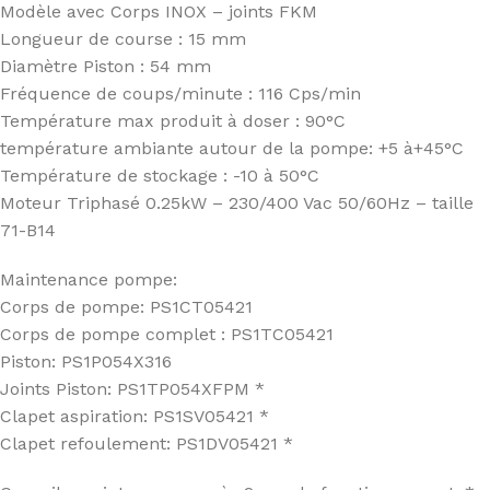
Modèle avec Corps INOX – joints FKM
Longueur de course : 15 mm
Diamètre Piston : 54 mm
Fréquence de coups/minute : 116 Cps/min
Température max produit à doser : 90°C
température ambiante autour de la pompe: +5 à+45°C
Température de stockage : -10 à 50°C
Moteur Triphasé 0.25kW – 230/400 Vac 50/60Hz – taille
71-B14
Maintenance pompe:
Corps de pompe: PS1CT05421
Corps de pompe complet : PS1TC05421
Piston: PS1P054X316
Joints Piston: PS1TP054XFPM *
Clapet aspiration: PS1SV05421 *
Clapet refoulement: PS1DV05421 *