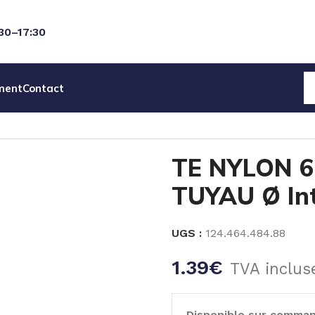
:30–17:30
ment
Contact
YLON 6-6 CANNELE TUYAU Ø Int 8 mm
TE NYLON 6
TUYAU Ø In
UGS :
124.464.484.88
1.39
€
TVA inclus
Disponible sur comma