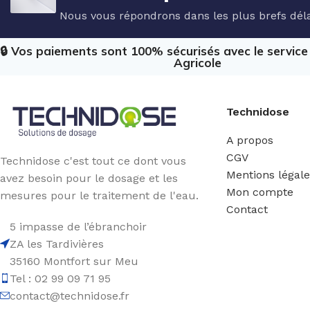
Nous vous répondrons dans les plus brefs déla
🔒 Vos paiements sont 100% sécurisés avec le servic
Agricole
Technidose
A propos
CGV
Technidose c'est tout ce dont vous
Mentions légal
avez besoin pour le dosage et les
Mon compte
mesures pour le traitement de l'eau.
Contact
5 impasse de l’ébranchoir
ZA les Tardivières
35160 Montfort sur Meu
Tel : 02 99 09 71 95
contact@technidose.fr