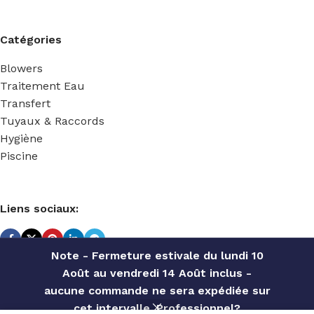
Catégories
Blowers
Traitement Eau
Transfert
Tuyaux & Raccords
Hygiène
Piscine
Liens sociaux:
Note - Fermeture estivale du lundi 10
Août au vendredi 14 Août inclus -
TECHNIDOSE
2022 Réalisé par
ACS INFORMATIQUE
.
aucune commande ne sera expédiée sur
cet intervalle. Professionnel?