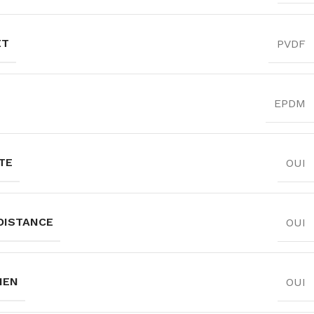
ET
PVDF
EPDM
TE
OUI
DISTANCE
OUI
IEN
OUI