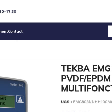
:30–17:30
ment
Contact
AGNETIQUES SEKO
POMPES SERIE TEKBA SEKO
TEKBA E
TEKBA EMG
PVDF/EPDM 
MULTIFONC
UGS :
EMG803NNHH100M