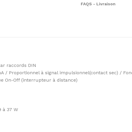
FAQS - Livraison
par raccords DIN
 / Proportionnel à signal impulsionnel(contact sec) / F
ée On-Off (interrupteur à distance)
9 à 37 W