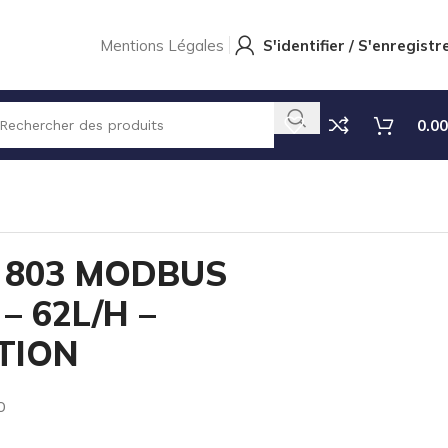
Mentions Légales
S'identifier / S'enregistr
0.00
MG 803 MODBUS PVDF/EPDM – 62L/H – MULTIFONCTION
 803 MODBUS
– 62L/H –
TION
0