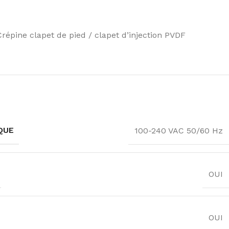
épine clapet de pied / clapet d’injection PVDF
QUE
100-240 VAC 50/60 Hz
OUI
OUI