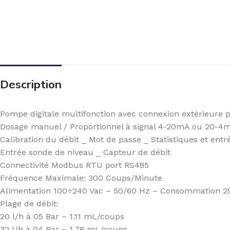
Description
Pompe digitale multifonction avec connexion extérieure 
Dosage manuel / Proportionnel à signal 4-20mA ou 20-4mA
Calibration du débit _ Mot de passe _ Statistiques et entr
Entrée sonde de niveau _ Capteur de débit
Connectivité Modbus RTU port RS485
Fréquence Maximale: 300 Coups/Minute
Alimentation 100÷240 Vac – 50/60 Hz – Consommation 2
Plage de débit:
20 l/h à 05 Bar – 1.11 mL/coups
32 l/h à 04 Bar – 1.78 mL/coups