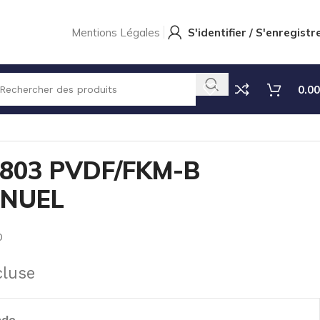
Mentions Légales
S'identifier / S'enregistr
0.00
ML 803 PVDF/FKM-B -62L/H – MANUEL
803 PVDF/FKM-B
ANUEL
0
cluse
nde