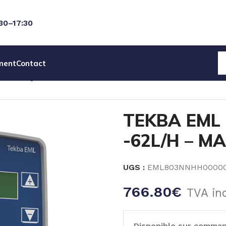
:30–17:30
ment
Contact
AGNETIQUES SEKO
POMPES SERIE TEKBA SEKO
TEKBA E
TEKBA EML 
-62L/H – M
UGS :
EML803NNHH0000
766.80
€
TVA in
Disponible sur comma